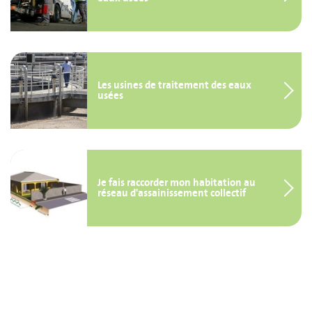
Les usines de traitement des eaux
usées
Je fais raccorder mon habitation au
réseau d'assainissement collectif