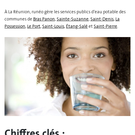
À La Réunion, runéo gère les services publics d’eau potable des
communes de
Bras Panon
,
Sainte-Suzanne
,
Saint-Denis
,
La
Possession
,
Le Port
,
Saint-Louis
,
Étang-Salé
et
Saint-Pierre
.
Chiffres clés :