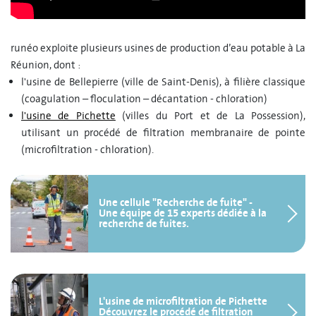
runéo exploite plusieurs usines de production d’eau potable à La
Réunion, dont :
l'usine de Bellepierre (ville de Saint-Denis), à filière classique
(coagulation – floculation – décantation - chloration)
l'usine de Pichette
(villes du Port et de La Possession),
utilisant un procédé de filtration membranaire de pointe
(microfiltration - chloration).
Une cellule "Recherche de fuite" -
Une équipe de 15 experts dédiée à la
recherche de fuites.
L'usine de microfiltration de Pichette
Découvrez le procédé de filtration