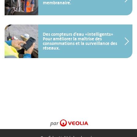
membranaire.
Des compteurs d'eau «intelligents»
Pour améliorer la maîtrise des
consommations et la surveillance des
réseaux.