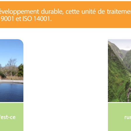
'est-ce
ru