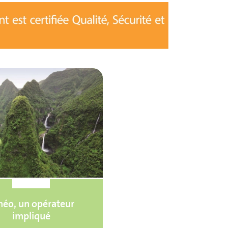
néo, un opérateur
impliqué