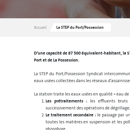
Je contacte mon Service Clients
Je souscris à l'e-facture
Accueil
La STEP du Port/Possession
D’une capacité de 87 500 équivalent-habitant, la S
Port et de La Possession.
La STEP du Port/Possession Syndicat intercommuna
eaux usées collectées dans les réseaux d’assainis
La station traite les eaux usées en qualité « eau d
Les prétraitements :
les effluents bruts
successivement des opérations de dégrillage,
Le traitement secondaire :
le passage par u
toutes les matières en suspension et les pol
phosphore…